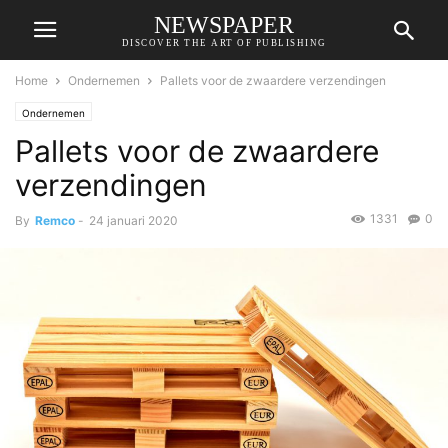
NEWSPAPER
DISCOVER THE ART OF PUBLISHING
Home
Ondernemen
Pallets voor de zwaardere verzendingen
Ondernemen
Pallets voor de zwaardere
verzendingen
1331
0
By
Remco
-
24 januari 2020