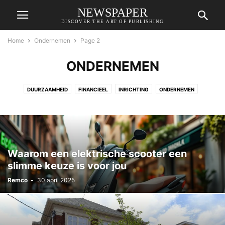
NEWSPAPER
DISCOVER THE ART OF PUBLISHING
Home
Ondernemen
Page 2
ONDERNEMEN
DUURZAAMHEID
FINANCIEEL
INRICHTING
ONDERNEMEN
Waarom een elektrische scooter een
slimme keuze is voor jou
Remco
-
30 april 2025